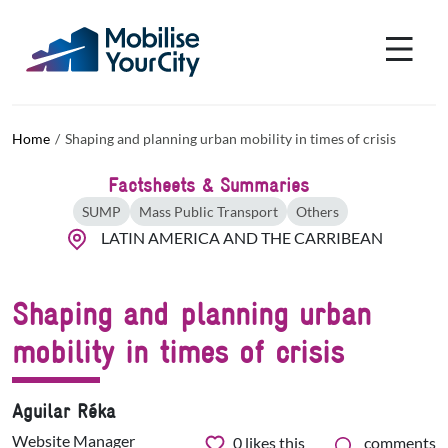
Skip to main content
Cookies management panel
Home
Shaping and planning urban mobility in times of crisis
Factsheets & Summaries
SUMP
Mass Public Transport
Others
LATIN AMERICA AND THE CARRIBEAN
Shaping and planning urban
mobility in times of crisis
Aguilar Réka
Website Manager
0
likes this
comments