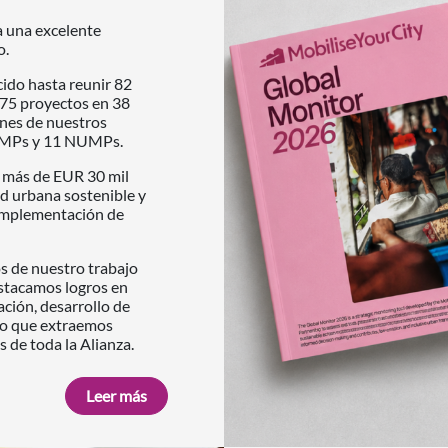
 una excelente
o.
ido hasta reunir 82
75 proyectos en 38
nes de nuestros
SUMPs y 11 NUMPs.
r más de EUR 30 mil
d urbana sostenible y
a implementación de
s de nuestro trabajo
Destacamos logros en
ación, desarrollo de
mpo que extraemos
s de toda la Alianza.
Leer más