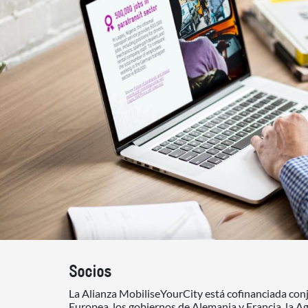
Socios
La Alianza MobiliseYourCity está cofinanciada co
Europea, los gobiernos de Alemania y Francia, la A