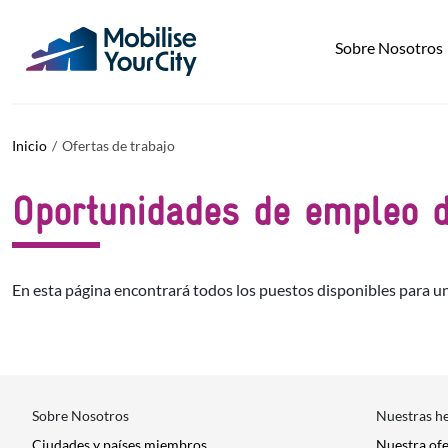
Pasar al contenido principal
Panel de gestión de cookies
Sobre Nosotros
Inicio
Ofertas de trabajo
Oportunidades de empleo d
En esta página encontrará todos los puestos disponibles para un
Sobre Nosotros
Nuestras h
Ciudades y países miembros
Nuestra of