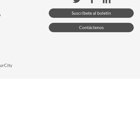
Suscríbete al boletín
s
Contáctenos
urCity