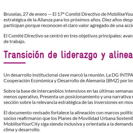
Bruselas, 27 de enero — El 17° Comité Directivo de MobiliseYourC
estratégica de la Alianza para los próximos años. Diez años des
participan porque reconocen el claro valor agregado de una acc
El Comité Directivo se centró en tres objetivos principales: avan
de trabajo.
Transición de liderazgo y alinea
Un desarrollo institucional clave marcó la reunión. La DG INTPA
Cooperación Económica y Desarrollo de Alemania (BMZ) por los 
Sobre la base de intercambios intensivos en las últimas semanas,
menos operativo. Presenta un posicionamiento y una narrativa má
sección sobre la relevancia estratégica de las inversiones en mo
El documento revisado fortalece la alineación con marcos políti
socios reafirmaron que los Planes de Movilidad Urbana Sostenibl
MobiliseYourCity siga siendo inclusiva y orientada a la demanda
clima y desarrollo.