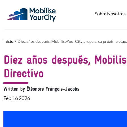
Pasar al contenido principal
Panel de gestión de cookies
Sobre Nosotros
Inicio
Diez años después, MobiliseYourCity prepara su próxima etapa
Diez años después, Mobilis
Directivo
Written by Éléonore François-Jacobs
Feb 16 2026