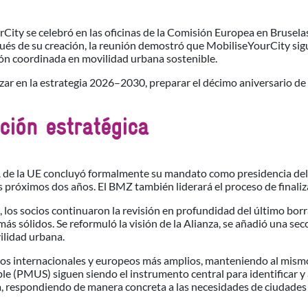
ity se celebró en las oficinas de la Comisión Europea en Bruselas,
pués de su creación, la reunión demostró que MobiliseYourCity sig
ión coordinada en movilidad urbana sostenible.
zar en la estrategia 2026–2030, preparar el décimo aniversario de l
ción estratégica
 de la UE concluyó formalmente su mandato como presidencia del Co
próximos dos años. El BMZ también liderará el proceso de finaliz
 los socios continuaron la revisión en profundidad del último bor
s sólidos. Se reformuló la visión de la Alianza, se añadió una sec
vilidad urbana.
cos internacionales y europeos más amplios, manteniendo al mismo 
e (PMUS) siguen siendo el instrumento central para identificar y a
, respondiendo de manera concreta a las necesidades de ciudades y