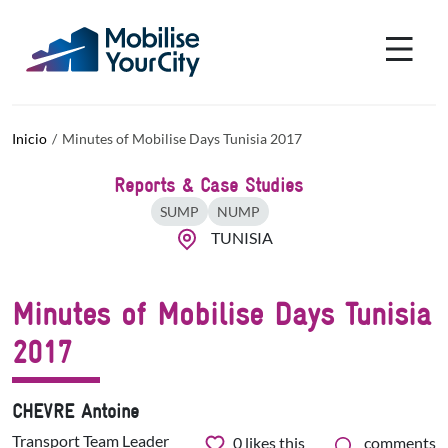
Pasar al contenido principal
Panel de gestión de cookies
Inicio
Minutes of Mobilise Days Tunisia 2017
Reports & Case Studies
SUMP
NUMP
TUNISIA
Minutes of Mobilise Days Tunisia
2017
CHEVRE Antoine
Transport Team Leader
0
likes this
comments