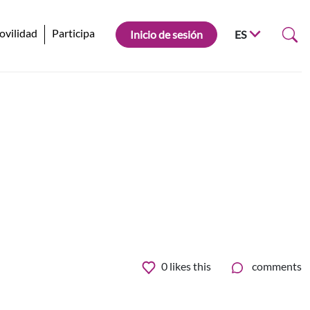
ovilidad
Participa
Inicio de sesión
ES
0
likes this
comments