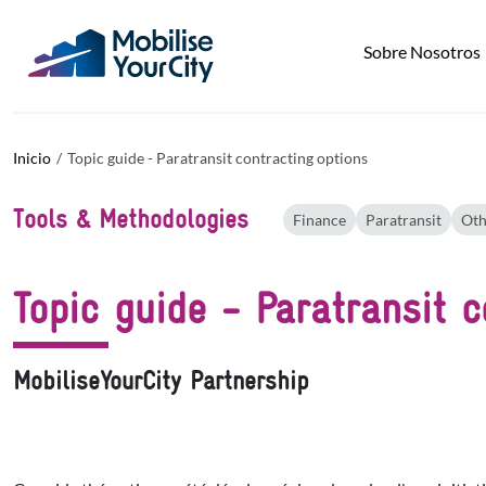
Pasar al contenido principal
Panel de gestión de cookies
Sobre Nosotros
Inicio
Topic guide - Paratransit contracting options
Tools & Methodologies
Finance
Paratransit
Oth
Topic guide - Paratransit c
MobiliseYourCity Partnership