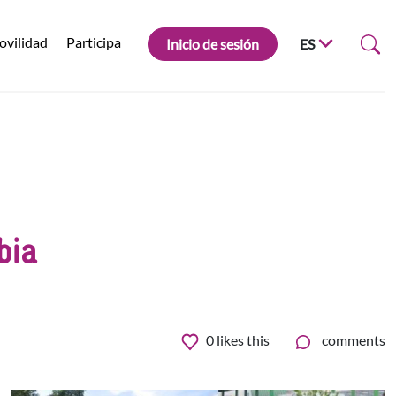
ovilidad
Participa
Inicio de sesión
ES
bia
0
likes this
comments