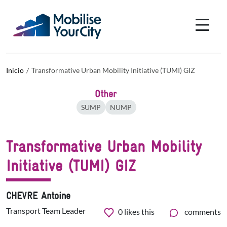
Pasar al contenido principal
Panel de gestión de cookies
Inicio
Transformative Urban Mobility Initiative (TUMI) GIZ
Other
SUMP
NUMP
Transformative Urban Mobility
Initiative (TUMI) GIZ
CHEVRE Antoine
Transport Team Leader
0
likes this
comments