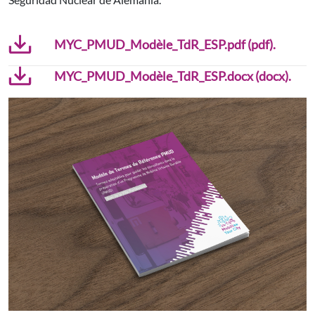
MYC_PMUD_Modèle_TdR_ESP.pdf (pdf).
MYC_PMUD_Modèle_TdR_ESP.docx (docx).