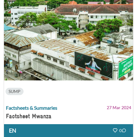
SUMP
Factsheets & Summaries
27 Mar 2024
Factsheet Mwanza
EN
0