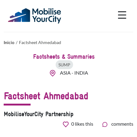
Pasar al contenido principal
Panel de gestión de cookies
Inicio
Factsheet Ahmedabad
Factsheets & Summaries
SUMP
ASIA
-
INDIA
Factsheet Ahmedabad
MobiliseYourCity Partnership
0
likes this
comments