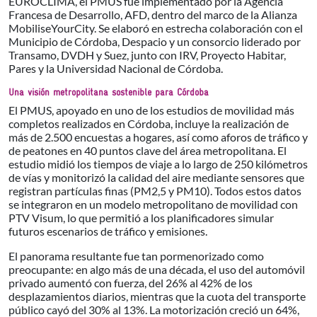
EUROCLIMA, el PMUS fue implementado por la Agencia
Francesa de Desarrollo, AFD, dentro del marco de la Alianza
MobiliseYourCity. Se elaboró en estrecha colaboración con el
Municipio de Córdoba, Despacio y un consorcio liderado por
Transamo, DVDH y Suez, junto con IRV, Proyecto Habitar,
Pares y la Universidad Nacional de Córdoba.
Una visión metropolitana sostenible para Córdoba
El PMUS, apoyado en uno de los estudios de movilidad más
completos realizados en Córdoba, incluye la realización de
más de 2.500 encuestas a hogares, así como aforos de tráfico y
de peatones en 40 puntos clave del área metropolitana. El
estudio midió los tiempos de viaje a lo largo de 250 kilómetros
de vías y monitorizó la calidad del aire mediante sensores que
registran partículas finas (PM2,5 y PM10). Todos estos datos
se integraron en un modelo metropolitano de movilidad con
PTV Visum, lo que permitió a los planificadores simular
futuros escenarios de tráfico y emisiones.
El panorama resultante fue tan pormenorizado como
preocupante: en algo más de una década, el uso del automóvil
privado aumentó con fuerza, del 26% al 42% de los
desplazamientos diarios, mientras que la cuota del transporte
público cayó del 30% al 13%. La motorización creció un 64%,