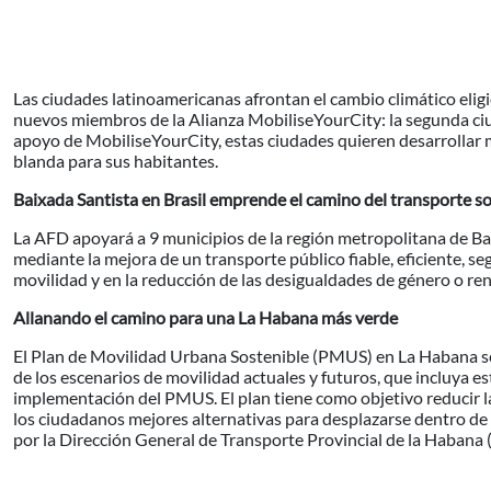
Las ciudades latinoamericanas afrontan el cambio climático eligi
nuevos miembros de la Alianza MobiliseYourCity: la segunda ciud
apoyo de MobiliseYourCity, estas ciudades quieren desarrollar m
blanda para sus habitantes.
Baixada Santista en Brasil emprende el camino del transporte s
La AFD apoyar
á
a 9 municipios de la región metropolitana de Bai
mediante la mejora de un transporte p
ú
blico fiable, eficiente, 
movilidad y en la reducción de las desigualdades de género o ren
Allanando el camino para una La Habana m
á
s verde
El Plan de Movilidad Urbana Sostenible (PMUS) en La Habana se 
de los escenarios de movilidad actuales y futuros, que incluya es
implementación del PMUS. El plan tiene como objetivo reducir la
los ciudadanos mejores alternativas para desplazarse dentro de 
por la Dirección General de Transporte Provincial de la Habana