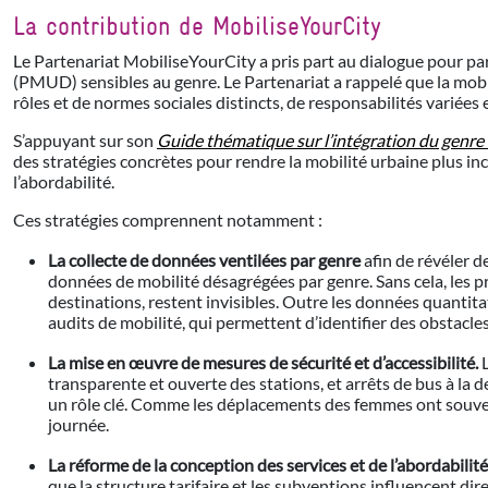
La contribution de MobiliseYourCity
Le Partenariat MobiliseYourCity a pris part au dialogue pour pa
(PMUD) sensibles au genre. Le Partenariat a rappelé que la mobil
rôles et de normes sociales distincts, de responsabilités variées e
S’appuyant sur son
Guide thématique sur l’intégration du genr
des stratégies concrètes pour rendre la mobilité urbaine plus incl
l’abordabilité.
Ces stratégies comprennent notamment :
La collecte de données ventilées par genre
afin de révéler d
données de mobilité désagrégées par genre. Sans cela, les p
destinations, restent invisibles. Outre les données quantit
audits de mobilité, qui permettent d’identifier des obstacl
La mise en œuvre de mesures de sécurité et d’accessibilité.
L
transparente et ouverte des stations, et arrêts de bus à la
un rôle clé. Comme les déplacements des femmes ont souvent 
journée.
La réforme de la conception des services et de l’abordabilité
que la structure tarifaire et les subventions influencent d