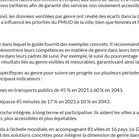
ns tarifaires afin de garantir des services non seulement accessib
e), les données ventilées par genre ont révélé des écarts dans l
 influencé les priorités du PMUD de la ville, bien que femmes et 
 dans lequel le guide fournit des exemples concrets. Il recommande
ls démontrent leurs compétences en matière de genre dans leurs ter
e dans leurs cadres de suivi. Par exemple, le suivi du pourcentage
résultats liés au genre visibles et mesurables, garantissant ainsi la
spécifiques au genre pour suivre ses progrès sur plusieurs périodes
ncipaux indicateurs :
mes en transports publics de 45 % en 2021 à 60 % en 2043.
 dépasse 45 minutes de 17 % en 2021 à 10 % en 2043.
e intégrée, à long terme et participative. Ils aident les villes à ali
, plus accessibles et plus équitables.
a à l’échelle mondiale, en accompagnant 81 villes et 16 pays. Le
G
ant des solutions concrètes pour intégrer la dimension de genre dans