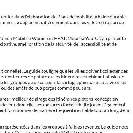
entier dans l’élaboration de Plans de mobilité urbaine durable
hommes se déplacent différemment dans les villes, en raison de
 Women Mobilise Women et HEAT, MobiliseYourCity a présenté
pative, amélioration de la sécurité, de l’accessibilité et de
ionnelles. Le guide souligne que les villes doivent collecter des
rs des heures de pointe ou les itinéraires combinant plusieurs
les groupes de discussion, la cartographie participative et les
és ou des arrêts de bus perçus comme peu sûrs.
res : meilleur éclairage des itinéraires piétons, conception
 de leur domicile. Les mesures d’accessibilité jouent également
nt fonctionner de manière fréquente et fiable tout au long de la
urreprésentées dans les groupes à faibles revenus. Le guide note
l’éducation. Certains processus de PMUD soutenus par