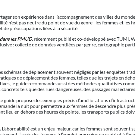
rtager son expérience dans l’accompagnement des villes du monde 
ité n’est pas neutre du point de vue du genre : les femmes et les 
t de préoccupations liées à la sécurité.
e dans les PMUD
, récemment publié et co-développé avec TUMI,
usive : collecte de données ventilées par genre, cartographie partici
es schémas de déplacement souvent négligés par les enquêtes tradit
ratiques de déplacement des femmes, telles que les trajets en deho
atives, le guide recommande aussi des méthodes qualitatives comme 
es concrets tels que des rues dangereuses, des passages mal éclair
e guide propose des exemples précis d’améliorations d’infrastructu
 demande la nuit pour permettre aux femmes de descendre plus près
lieu en dehors des heures de pointe, les transports publics doive
.
L’abordabilité est un enjeu majeur, car les femmes sont souvent s
irectement l’accès des femmes à l’emploi, aux soins de santé et à 