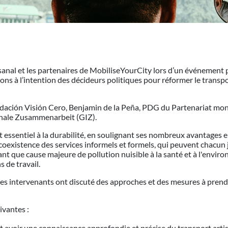
isanal et les partenaires de MobiliseYourCity lors d’un événement 
ns à l’intention des décideurs politiques pour réformer le transpor
undación Visión Cero, Benjamin de la Peña, PDG du Partenariat mond
ionale Zusammenarbeit (GIZ).
t essentiel à la durabilité, en soulignant ses nombreux avantages e
coexistence des services informels et formels, qui peuvent chacun j
tant que cause majeure de pollution nuisible à la santé et à l'envi
 de travail.
es intervenants ont discuté des approches et des mesures à prendre 
ivantes :
t avoir une connaissance approfondie et précise du transport artisa