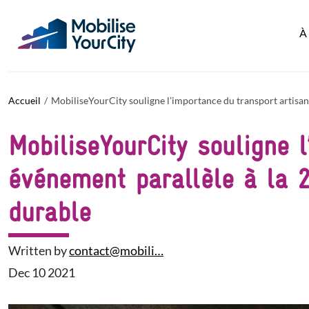
Aller au contenu principal
Panneau de gestion des cookies
À
Accueil
MobiliseYourCity souligne l’importance du transport artisan
MobiliseYourCity souligne l
événement parallèle à la 
durable
Written by
contact@mobili…
Dec 10 2021