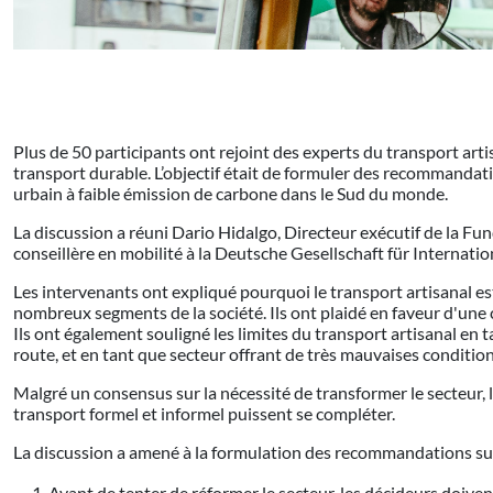
Plus de 50 participants ont rejoint des experts du transport art
transport durable. L’objectif était de formuler des recommandatio
urbain à faible émission de carbone dans le Sud du monde.
La discussion a réuni Dario Hidalgo, Directeur exécutif de la F
conseillère en mobilité à la Deutsche Gesellschaft für Internat
Les intervenants ont expliqué pourquoi le transport artisanal es
nombreux segments de la société. Ils ont plaidé en faveur d'une 
Ils ont également souligné les limites du transport artisanal en 
route, et en tant que secteur offrant de très mauvaises conditions
Malgré un consensus sur la nécessité de transformer le secteur, l
transport formel et informel puissent se compléter.
La discussion a amené à la formulation des recommandations su
Avant de tenter de réformer le secteur, les décideurs doiven